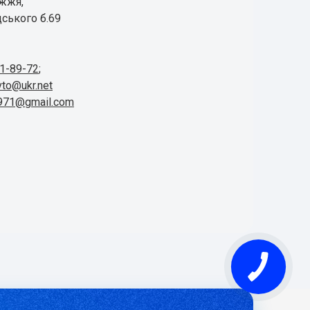
іжжя,
ського б.69
41-89-72
;
vto@ukr.net
1971@gmail.com