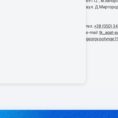
69112 , м.Запор
вул. Д.Миргород
тел.
+38 (050) 3
e-mail:
tk_agat-a
georgy.potynge