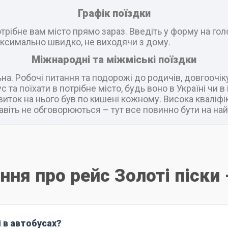
Графік поїздки
рібне вам місто прямо зараз. Введіть у форму на головн
ксимально швидко, не виходячи з дому.
Міжнародні та міжміські поїздки
а. Робочі питання та подорожі до родичів, довгоочік
 та поїхати в потрібне місто, будь воно в Україні чи 
виток на нього був по кишені кожному. Висока кваліфік
віть не обговорюються – тут все повинно бути на най
ння про рейс Золоті піски
і в автобусах?