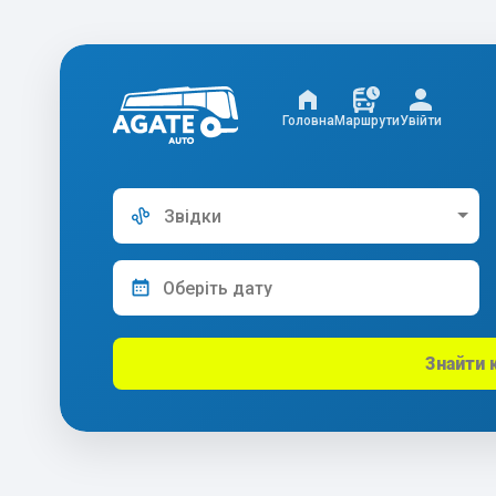
Головна
Маршрути
Увійти
Звідки
Знайти 