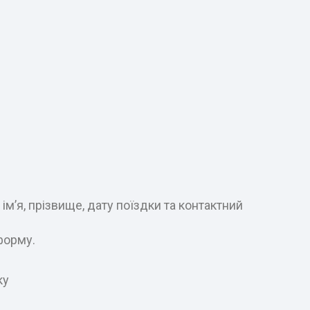
м’я, прізвище, дату поїздки та контактний
форму.
ку