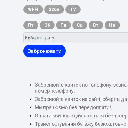
WI-FI
220V
TV
Пт
Сб
Пн
Ср
Вт
Нд
Забронювати
Забронюйте квиток по телефону, зазнач
номер телефону.
Забронюйте квиток на сайті, оберіть д
Ми працюємо без передоплати!
Оплата квитків здійснюється безпосер
Транспортування багажу безкоштовно