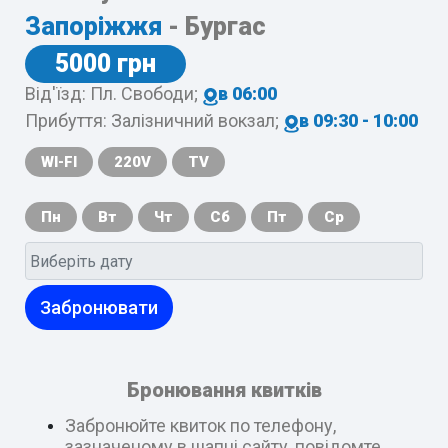
Запоріжжя
- Бургас
5000 грн
Від'їзд: Пл. Свободи;
в 06:00
Прибуття: Залізничний вокзал;
в 09:30 - 10:00
WI-FI
220V
TV
Пн
Вт
Чт
Сб
Пт
Ср
Забронювати
Бронювання квитків
Забронюйте квиток по телефону,
зазначеному в шапці сайту, повідомте