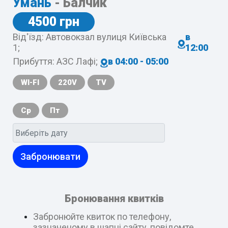
Умань
- Балчик
4500 грн
Від'їзд: Автовокзал вулиця Київська
в
1;
12:00
Прибуття: АЗС Лафі;
в 04:00 - 05:00
WI-FI
220V
TV
Ср
Пт
Забронювати
Бронювання квитків
Забронюйте квиток по телефону,
зазначеному в шапці сайту, повідомте