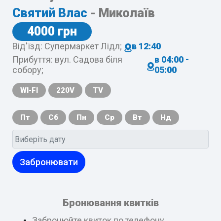
Святий Влас
- Миколаїв
4000 грн
Від'їзд: Супермаркет Лідл;
в 12:40
Прибуття: вул. Садова біля
в 04:00 -
собору;
05:00
WI-FI
220V
TV
Пт
Сб
Пн
Ср
Вт
Нд
Забронювати
Бронювання квитків
Забронюйте квиток по телефону,