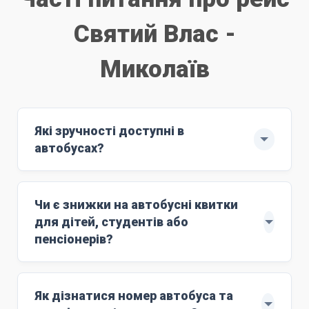
Святий Влас -
Миколаїв
Які зручності доступні в
автобусах?
Рейс здійснюють автобуси ЄВРО-6: MAN
з повним сервісом обслуговування.
Чи є знижки на автобусні квитки
м'які комфортні сидіння;
для дітей, студентів або
Wi-Fi;
пенсіонерів?
розетки 220V;
Знижки поширюються на дітей віком до 10
кондиціонер;
років. Для цього маршруту ціна дитячого
Як дізнатися номер автобуса та
працюючий туалет;
квитка становить
3500 грн
. Дитяче лежаче