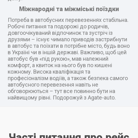
Міжнародні та міжміські поїздки
Потреба в автобусних перевезеннях стабільна.
Робочі питання та подорожі до родичів,
довгоочікуваний відпочинок та зустріч із
друзями – існує чимало приводів застрибнути
в автобус та поїхати в потрібне місто, будь воно
в Україні чи в іншій державі. Важливо, щоб цей
автобус був «під рукою», мав належний
комфорт, а квиток на нього був по кишені
кожному. Висока кваліфікація та
професіоналізм водіїв, а також безпека самого
автобусного перевезення навіть не
обговорюються – тут все повинно бути на
найвищому рівні. Подорожуй з Agate-auto.
Часті питання про рейс