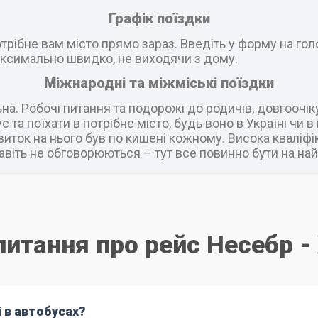
Графік поїздки
рібне вам місто прямо зараз. Введіть у форму на головн
ксимально швидко, не виходячи з дому.
Міжнародні та міжміські поїздки
а. Робочі питання та подорожі до родичів, довгоочік
 та поїхати в потрібне місто, будь воно в Україні чи 
виток на нього був по кишені кожному. Висока кваліфік
віть не обговорюються – тут все повинно бути на най
питання про рейс Несебр -
і в автобусах?