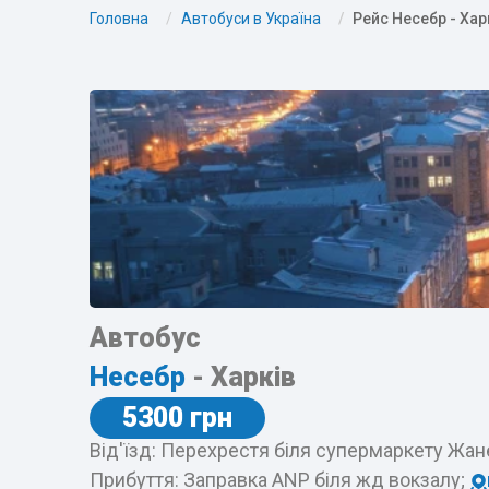
Головна
Автобуси в Україна
Рейс Несебр - Хар
Автобус
Несебр
- Харків
5300 грн
Від'їзд: Перехрестя біля супермаркету Жан
Прибуття: Заправка ANP біля жд вокзалу;