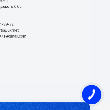
іжжя,
ського б.69
41-89-72
;
vto@ukr.net
1971@gmail.com