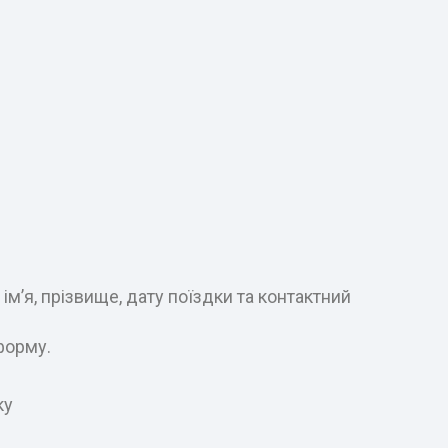
м’я, прізвище, дату поїздки та контактний
форму.
ку