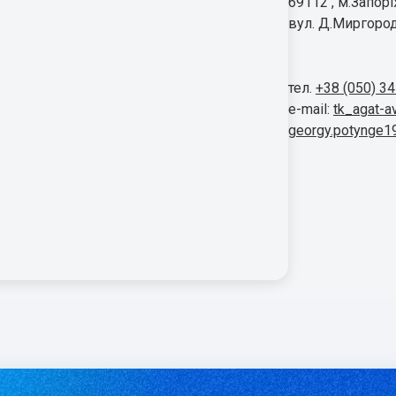
69112 , м.Запор
вул. Д.Миргород
тел.
+38 (050) 3
e-mail:
tk_agat-a
georgy.potynge