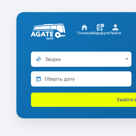
Головна
Маршрути
Увійти
Звідки
Знайти 