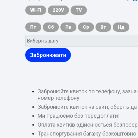
WI-FI
220V
TV
Пт
Сб
Пн
Ср
Вт
Нд
Забронювати
Забронюйте квиток по телефону, зазнач
номер телефону.
Забронюйте квиток на сайті, оберіть д
Ми працюємо без передоплати!
Оплата квитків здійснюється безпосер
Транспортування багажу безкоштовно