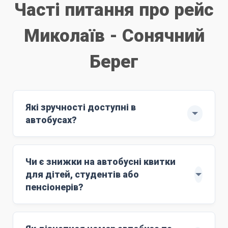
Часті питання про рейс
Миколаїв - Сонячний
Берег
Які зручності доступні в
автобусах?
Рейс здійснюють автобуси ЄВРО-6: MAN
з повним сервісом обслуговування.
Чи є знижки на автобусні квитки
м'які комфортні сидіння;
для дітей, студентів або
Wi-Fi;
пенсіонерів?
розетки 220V;
Знижки поширюються на дітей віком до 10
кондиціонер;
років. Для цього маршруту ціна дитячого