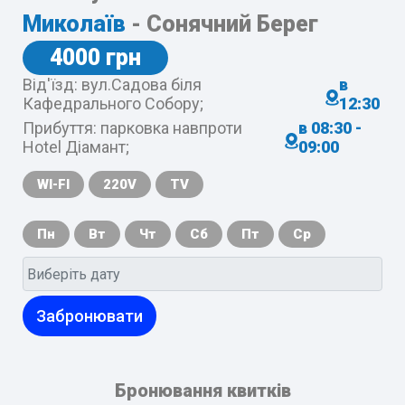
Миколаїв
- Сонячний Берег
4000 грн
Від'їзд: вул.Садова біля
в
Кафедрального Собору;
12:30
Прибуття: парковка навпроти
в 08:30 -
Hotel Діамант;
09:00
WI-FI
220V
TV
Пн
Вт
Чт
Сб
Пт
Ср
Забронювати
Бронювання квитків