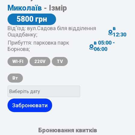
Миколаїв
- Ізмір
5800 грн
Від'їзд: вул.Садова біля відділення
в
Ощадбанку;
12:30
Прибуття: парковка парк
в 05:00 -
Борнова;
06:00
WI-FI
220V
TV
Вт
Забронювати
Бронювання квитків