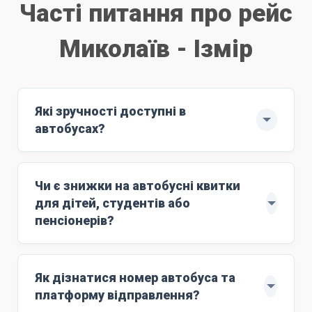
Часті питання про рейс
Миколаїв - Ізмір
Які зручності доступні в
автобусах?
Рейс здійснюють автобуси ЄВРО-6: MAN
з повним сервісом обслуговування.
Чи є знижки на автобусні квитки
м'які комфортні сидіння;
для дітей, студентів або
Wi-Fi;
пенсіонерів?
розетки 220V;
Знижки поширюються на дітей віком до 10
кондиціонер;
років. Для цього маршруту ціна дитячого
Як дізнатися номер автобуса та
працюючий туалет;
квитка становить
5000 грн
. Дитяче лежаче
платформу відправлення?
стюардесу;
місце (berth) коштує
8000 грн
.