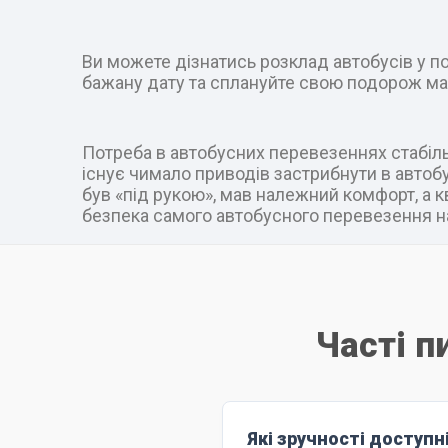
Ви можете дізнатись розклад автобусів у пот
бажану дату та сплануйте свою подорож ма
Потреба в автобусних перевезеннях стабільн
існує чимало приводів застрибнути в автобус
був «під рукою», мав належний комфорт, а к
безпека самого автобусного перевезення на
Часті п
Які зручності доступн