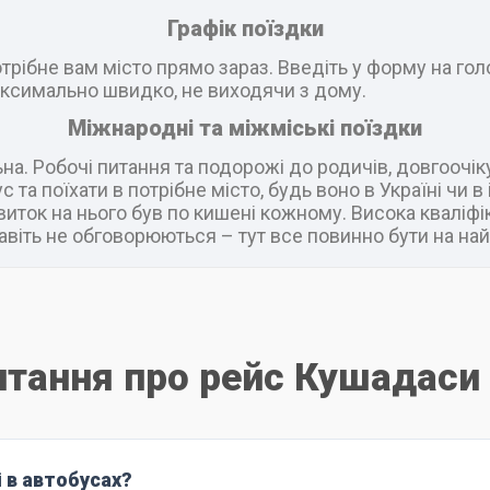
Графік поїздки
рібне вам місто прямо зараз. Введіть у форму на головн
ксимально швидко, не виходячи з дому.
Міжнародні та міжміські поїздки
а. Робочі питання та подорожі до родичів, довгоочік
 та поїхати в потрібне місто, будь воно в Україні чи 
виток на нього був по кишені кожному. Висока кваліфік
віть не обговорюються – тут все повинно бути на най
итання про рейс Кушадаси
і в автобусах?