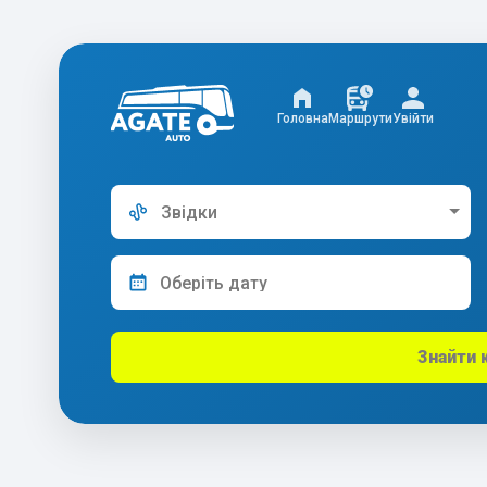
Головна
Маршрути
Увійти
Звідки
Знайти 