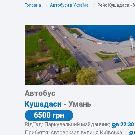
Головна
Автобуси в Україна
Рейс Кушадаси - 
Автобус
Кушадаси
- Умань
6500 грн
Від'їзд: Паркувальний майданчик;
в 22:30
Прибуття: Автовокзал вулиця Київська 1;