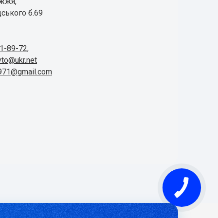
іжжя,
ського б.69
41-89-72
;
vto@ukr.net
1971@gmail.com