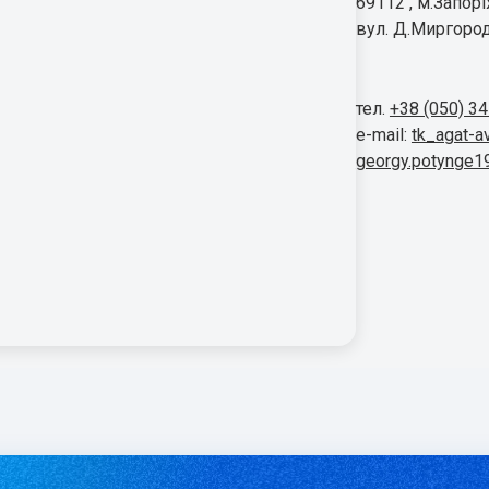
69112 , м.Запор
вул. Д.Миргород
тел.
+38 (050) 3
e-mail:
tk_agat-a
georgy.potynge