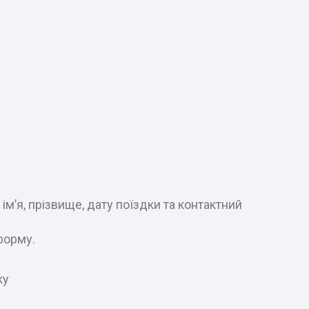
м’я, прізвище, дату поїздки та контактний
форму.
ку