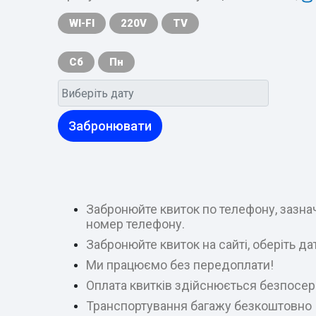
WI-FI
220V
TV
Сб
Пн
Забронювати
Забронюйте квиток по телефону, зазнач
номер телефону.
Забронюйте квиток на сайті, оберіть д
Ми працюємо без передоплати!
Оплата квитків здійснюється безпосер
Транспортування багажу безкоштовно