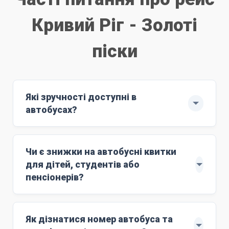
Кривий Ріг - Золоті
піски
Які зручності доступні в
автобусах?
Рейс здійснюють автобуси ЄВРО-6: MAN
з повним сервісом обслуговування.
Чи є знижки на автобусні квитки
м'які комфортні сидіння;
для дітей, студентів або
Wi-Fi;
пенсіонерів?
розетки 220V;
Знижки поширюються на дітей віком до 10
кондиціонер;
років. Для цього маршруту ціна дитячого
Як дізнатися номер автобуса та
працюючий туалет;
квитка становить
4400 грн
. Дитяче лежаче