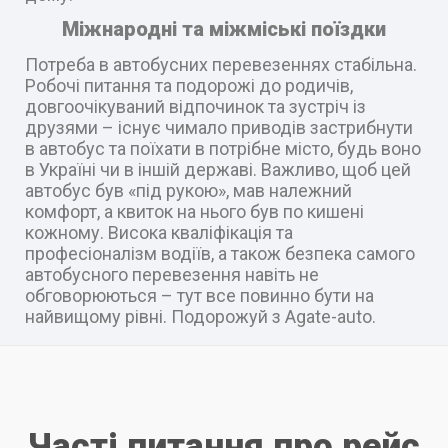
Міжнародні та міжміські поїздки
Потреба в автобусних перевезеннях стабільна.
Робочі питання та подорожі до родичів,
довгоочікуваний відпочинок та зустріч із
друзями – існує чимало приводів застрибнути
в автобус та поїхати в потрібне місто, будь воно
в Україні чи в іншій державі. Важливо, щоб цей
автобус був «під рукою», мав належний
комфорт, а квиток на нього був по кишені
кожному. Висока кваліфікація та
професіоналізм водіїв, а також безпека самого
автобусного перевезення навіть не
обговорюються – тут все повинно бути на
найвищому рівні. Подорожуй з Agate-auto.
Часті питання про рейс