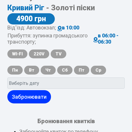
Кривий Ріг
- Золоті піски
4900 грн
Від'їзд: Автовокзал;
в 10:00
Прибуття: зупинка громадського
в 06:00 -
транспорту;
06:30
WI-FI
220V
TV
Пн
Вт
Чт
Сб
Пт
Ср
Забронювати
Бронювання квитків
Забронюйте квиток по телефону,