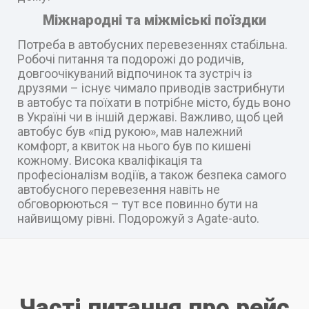
Міжнародні та міжміські поїздки
Потреба в автобусних перевезеннях стабільна.
Робочі питання та подорожі до родичів,
довгоочікуваний відпочинок та зустріч із
друзями – існує чимало приводів застрибнути
в автобус та поїхати в потрібне місто, будь воно
в Україні чи в іншій державі. Важливо, щоб цей
автобус був «під рукою», мав належний
комфорт, а квиток на нього був по кишені
кожному. Висока кваліфікація та
професіоналізм водіїв, а також безпека самого
автобусного перевезення навіть не
обговорюються – тут все повинно бути на
найвищому рівні. Подорожуй з Agate-auto.
Часті питання про рейс