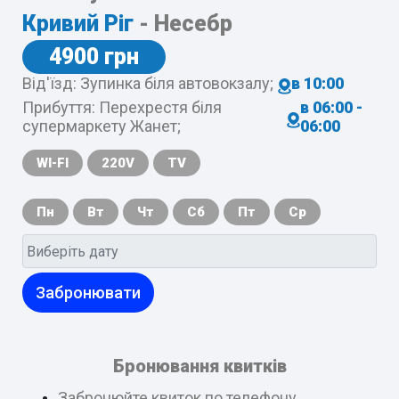
Кривий Ріг
- Несебр
4900 грн
Від'їзд: Зупинка біля автовокзалу;
в 10:00
Прибуття: Перехрестя біля
в 06:00 -
супермаркету Жанет;
06:00
WI-FI
220V
TV
Пн
Вт
Чт
Сб
Пт
Ср
Забронювати
Бронювання квитків
Забронюйте квиток по телефону,