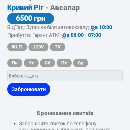
Кривий Ріг
- Авсалар
6500 грн
Від'їзд: Зупинка біля автовокзалу;
в 10:00
Прибуття: Гарант АТМ;
в 06:00 - 07:00
WI-FI
220V
TV
Пн
Чт
Сб
Пт
Ср
Забронювати
Бронювання квитків
Забронюйте квиток по телефону,
зазначеному в шапці сайту, повідомте