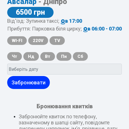
Авсалар
- Дніпро
6500 грн
Від'їзд: Зупинка таксі;
в 17:00
Прибуття: Парковка біля цирку;
в 06:00 - 07:00
WI-FI
220V
TV
Чт
Нд
Вт
Пн
Сб
Забронювати
Бронювання квитків
Забронюйте квиток по телефону,
зазначеному в шапці сайту, повідомте
диспечеру напрямок, ім’я, прізвище, дату